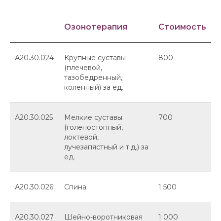
Озонотерапия
Стоимость
А20.30.024
Крупные суставы
800
(плечевой,
тазобедренный,
коленный) за ед.
А20.30.025
Мелкие суставы
700
(голеностопный,
локтевой,
лучезапястный и т.д.) за
ед.
А20.30.026
Спина
1 500
А20.30.027
Шейно-воротниковая
1 000