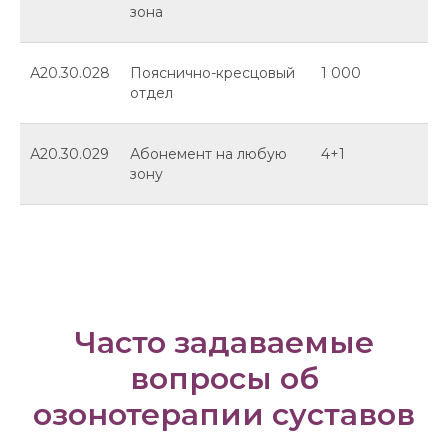
зона
А20.30.028
Пояснично-кресцовый
1 000
отдел
А20.30.029
Абонемент на любую
4+1
зону
Часто задаваемые
вопросы об
озонотерапии суставов