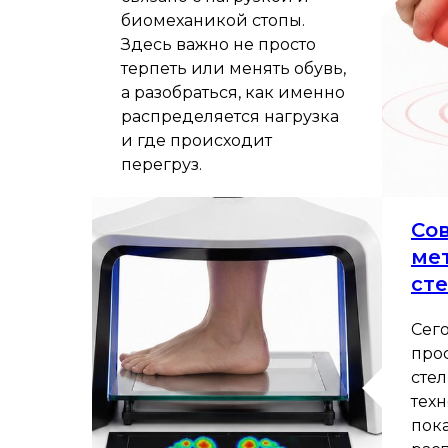
биомеханикой стопы.
Здесь важно не просто
терпеть или менять обувь,
а разобраться, как именно
распределяется нагрузка
и где происходит
перегруз.
Со
ме
ст
Сег
про
стел
тех
пока