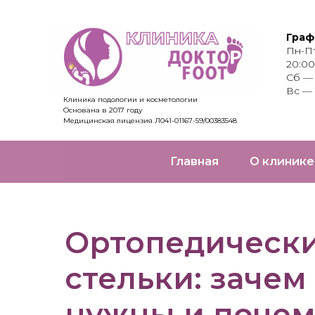
Граф
Пн-Пт
20:00
Сб — 
Вс — 
Клиника подологии и косметологии
Основана в 2017 году
Медицинская лицензия Л041-01167-59/00383548
Главная
О клиник
Ортопедическ
стельки: зачем
нужны и почем