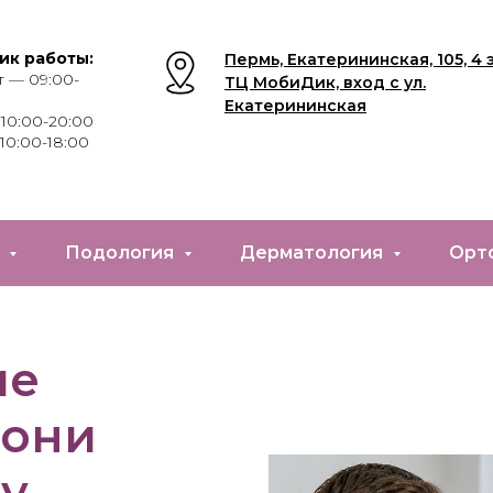
ик работы:
Пермь, Екатерининская, 105, 4 
 — 09:00-
ТЦ МобиДик, вход с ул.
Екатерининская
10:00- 20:00
10:00-18:00
е
Подология
Дерматология
Орт
ие
 они
у