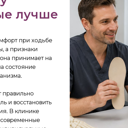
ые лучше
комфорт при ходьбе
, а признаки
она принимает на
на состояние
ганизма.
т правильно
ль и восстановить
я. В клинике
 современные