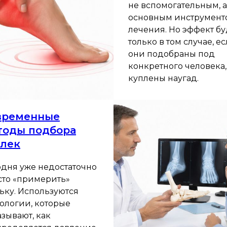
не вспомогательным, а
основным инструмент
лечения. Но эффект бу
только в том случае, е
они подобраны под
конкретного человека,
куплены наугад.
временные
тоды подбора
елек
одня уже недостаточно
сто «примерить»
ьку. Используются
нологии, которые
зывают, как