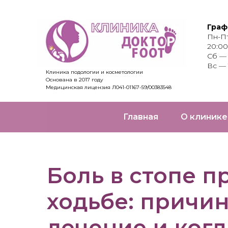
Граф
Пн-Пт
20:00
Сб — 
Вс — 
Клиника подологии и косметологии
Основана в 2017 году
Медицинская лицензия Л041-01167-59/00383548
Главная
О клиник
Боль в стопе п
ходьбе: причин
лечение и когд