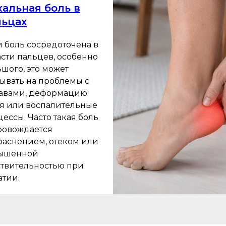
альная боль в
льцах
и боль сосредоточена в
сти пальцев, особенно
шого, это может
зывать на проблемы с
тавами, деформацию
тя или воспалительные
ессы. Часто такая боль
ровождается
раснением, отеком или
ышенной
ствительностью при
атии.