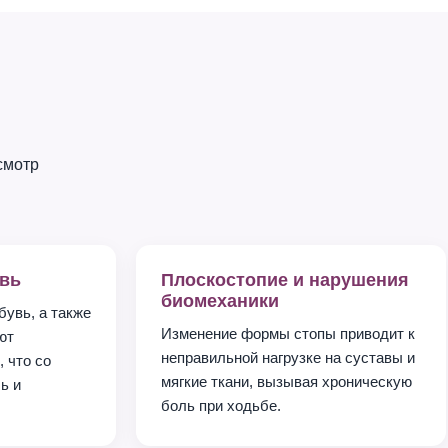
смотр
вь
Плоскостопие и нарушения
биомеханики
бувь, а также
Изменение формы стопы приводит к
ют
неправильной нагрузке на суставы и
 что со
мягкие ткани, вызывая хроническую
ь и
боль при ходьбе.