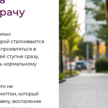
врачу
самых
орой сталкиваются
 проявляться в
ей ступне сразу,
ть нормальному
это не
имптом, который
авму, воспаление