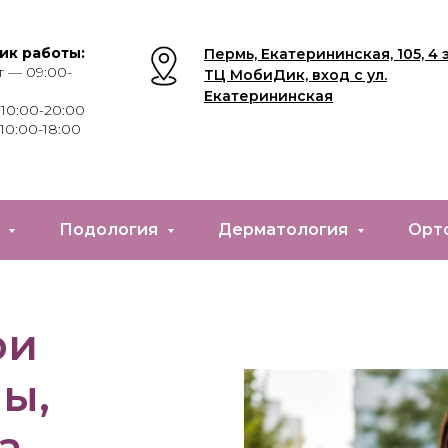
ик работы:
Пермь, Екатерининская, 105, 4 
 — 09:00-
ТЦ МобиДик, вход с ул.
Екатерининская
10:00- 20:00
10:00-18:00
е
Подология
Дерматология
Орт
ри
ы,
а