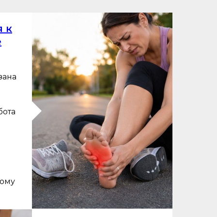
я к
е
зана
бота
В
кому