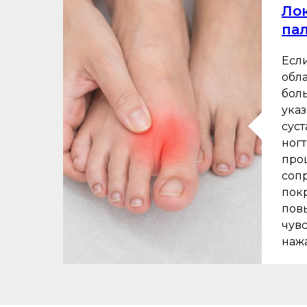
Лок
па
Есл
обла
боль
ука
сус
ног
проц
соп
пок
пов
чув
наж